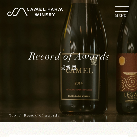
MENU
受賞歴
Top
/
Record of Awards