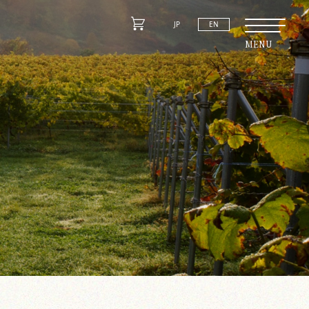
JP
EN
MENU