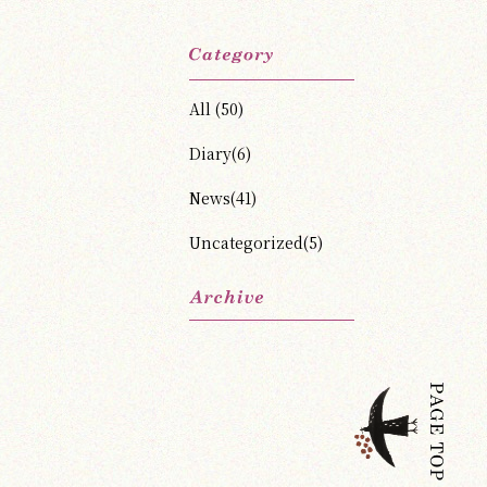
All (50)
Diary(6)
News(41)
Uncategorized(5)